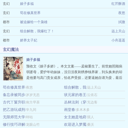
玄幻
娘子多福
红芹酥酒
玄幻
苟在修真世界
夜悠
都市
被迫嫁给一个枭雄
拭微
玄幻
组合解散，我爆红了！
远上天山
都市
娇养太子妃
小舟遥遥
玄幻魔法
娘子多福
预收文《娘子多娇》。本文文案——孟椒重生了。前世她照顾病
弱婆母，爱护年幼妹妹，没日没夜刺绣挣钱养家，到头换来的却
是他要与高门贵女成亲，怕名声受损，还要逼她自请为妾，最后
更是将她送给别人。这次，她决定为自己而活。说她流产生不出
苟在修真世界
组合解散，我
/夜悠
/远上天山
孩子？行，我就给你纳个爱搅事的小妾。想要和高门贵女成双成
备忘录被同步
状元家的卷王
/岁岁无恙
对？那我就在外面大肆宣扬自己的好名声。高门贵女怀孕了？没
/云依石
事，小妾也怀孕了。……眼看时机成熟，前夫与高门贵女各怀鬼
古代丫鬟升职
丛林法则（穿
/南方早茶
/无边客
胎，小…
把乙游玩成刑
画堂春
/辛九同
/多木木多
无限师范大学
女主她是地府
/咩咕
/孺人
修行技巧详解
欢迎进入梦魇
/龙眼山竹
/桑沃