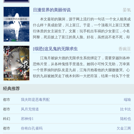
对象搞点儿啥？江明月的答案是——搞案子！在实习岗位熬了
日漫世界的美丽传说
晏氢
一年，江明月终于如愿分进刑警队，成了全局唯一的男、内、
勤……顶着“菜狗”的名头，江明月把内勤工作搞到了极致，挤
本文最初的脑洞，源于网上流行的一句话:一个女人能美成
出来的时间用于搞、案…
什么样？美成欲望，川上富江。于是，一个顶着川上富江无繁
衍体质的女主诞生了。文案：玩手机出车祸的少女姜江，小名
阿黎，死后披上了富江的美人脸。好在，虽然说不老不死，却
也不会分裂与繁殖。姜江（深沉脸）：既然出门容易被男人分
[综恐]这见鬼的无限求生
香豌豆
尸，那么，我还是窝在家里打游戏追剧看小说自己DIY吧。大
概就是姜江活得太死（zi）宅（run），恐怖片大神不乐意了。
江海月被缺大德的无限求生系统绑定了，需要穿越到各种
于是，难得出了…
恐怖片里，从各种鬼怪手里逃生。她弱小可怜又无助，万幸第
一个世界抽到的队友是九叔，江海月抱着他的大腿嗷嗷哭。心
软的九叔被她哭走了桃木剑和一大把符箓，结果一转头下个世
界是丧尸危机。江海月:“我哔——你大爷的系统！”等她好不容
易从丧尸末日里活下来，下一刻又被扔进阴暗黢黑的地洞里，
经典推荐
里面生存着一群吃人的怪物。这群生物闻声定位，她的驱邪桃
都市
我夫郎是恶毒男配
端瑜
木剑和枪根本派不上用…
都市
风月无情道
比卡比
科幻
邪神传1
陆松也
都市
你有白孔雀吗
欠金三两