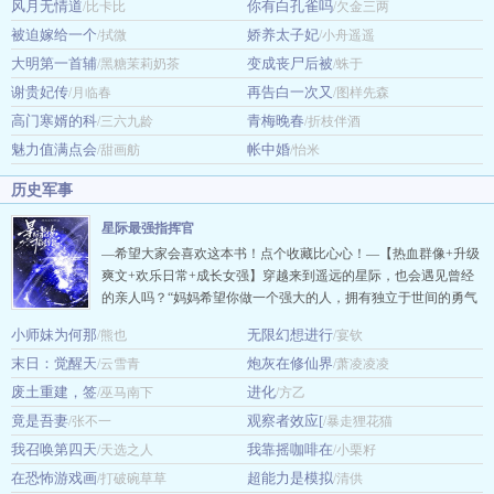
风月无情道
你有白孔雀吗
/比卡比
/欠金三两
澜意本想让男主和自己关在一起结果关错人了，现在他用袖子遮
被迫嫁给一个
娇养太子妃
/拭微
挡着脸，对着郑山辞怒目而视。 面对众人的指责，郑山辞咬
/小舟遥遥
牙：“我娶。” 郑山辞嘴里发苦，这人完全就是一个作精，侯府娇
大明第一首辅
变成丧尸后被
/黑糖茉莉奶茶
/蛛于
养…
谢贵妃传
再告白一次又
/月临春
/图样先森
高门寒婿的科
青梅晚春
/三六九龄
/折枝伴酒
魅力值满点会
帐中婚
/甜画舫
/怡米
历史军事
星际最强指挥官
—希望大家会喜欢这本书！点个收藏比心心！—【热血群像+升级
爽文+欢乐日常+成长女强】穿越来到遥远的星际，也会遇见曾经
的亲人吗？“妈妈希望你做一个强大的人，拥有独立于世间的勇气
和能力。”—本文文案—围棋九段棋手苏水，因为吃错父亲研发的
小师妹为何那
无限幻想进行
/熊也
/宴钦
药物而意外穿越，变成了一名星际孤女。不仅无父无母，还无名
末日：觉醒天
炮灰在修仙界
/云雪青
无姓。苏水看着录取通知书上名字那栏的一个“666”的编号，贫民
/萧凌凌凌
窟出生的孩子不配拥有姓名？捡了几天破烂后，意外发…
废土重建，签
进化
/巫马南下
/方乙
竟是吾妻
观察者效应[
/张不一
/暴走狸花猫
我召唤第四天
我靠摇咖啡在
/天选之人
/小栗籽
在恐怖游戏画
超能力是模拟
/打破碗草草
/清供