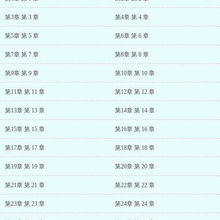
第3章 第 3 章
第4章 第 4 章
第5章 第 5 章
第6章 第 6 章
第7章 第 7 章
第8章 第 8 章
第9章 第 9 章
第10章 第 10 章
第11章 第 11 章
第12章 第 12 章
第13章 第 13 章
第14章 第 14 章
第15章 第 15 章
第16章 第 16 章
第17章 第 17 章
第18章 第 18 章
第19章 第 19 章
第20章 第 20 章
第21章 第 21 章
第22章 第 22 章
第23章 第 23 章
第24章 第 24 章