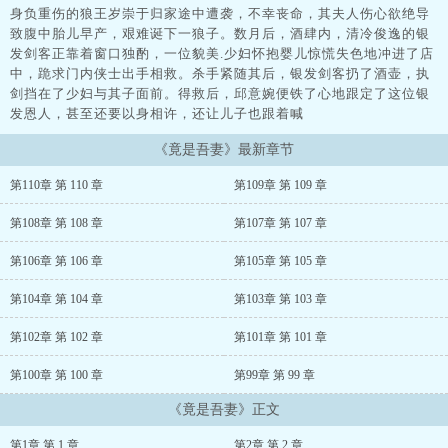
身负重伤的狼王岁崇于归家途中遭袭，不幸丧命，其夫人伤心欲绝导
致腹中胎儿早产，艰难诞下一狼子。数月后，酒肆内，清冷俊逸的银
发剑客正靠着窗口独酌，一位貌美.少妇怀抱婴儿惊慌失色地冲进了店
中，跪求门内侠士出手相救。杀手紧随其后，银发剑客扔了酒壶，执
剑挡在了少妇与其子面前。得救后，邱意婉便铁了心地跟定了这位银
发恩人，甚至还要以身相许，还让儿子也跟着喊
《竟是吾妻》最新章节
第110章 第 110 章
第109章 第 109 章
第108章 第 108 章
第107章 第 107 章
第106章 第 106 章
第105章 第 105 章
第104章 第 104 章
第103章 第 103 章
第102章 第 102 章
第101章 第 101 章
第100章 第 100 章
第99章 第 99 章
《竟是吾妻》正文
第1章 第 1 章
第2章 第 2 章