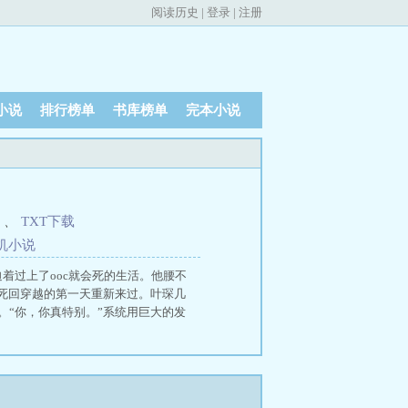
阅读历史
|
登录
|
注册
小说
排行榜单
书库榜单
完本小说
、
TXT下载
机
小
说
着过上了ooc就会死的生活。他腰不
死回穿越的第一天重新来过。叶琛几
。“你，你真特别。”系统用巨大的发