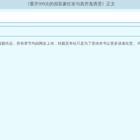
《重开999次的假富豪狂攻与真穷鬼诱受》正文
转载作品，所有章节均由网友上传，转载至本站只是为了宣传本书让更多读者欣赏。