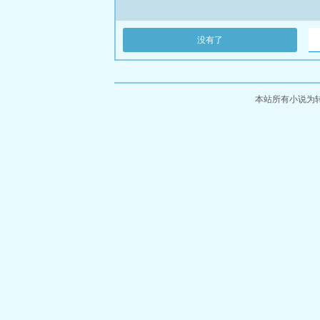
没有了
本站所有小说为