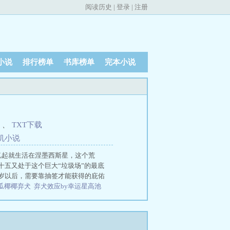
阅读历史
|
登录
|
注册
小说
排行榜单
书库榜单
完本小说
、
TXT下载
机
小
说
忆起就生活在涅墨西斯星，这个荒
五又处于这个巨大“垃圾场”的最底
岁以后，需要靠抽签才能获得的庇佑
瓜椰椰弃犬
弃犬效应by幸运星高池