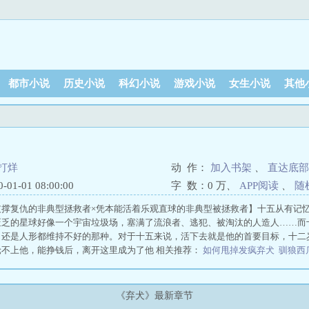
都市小说
历史小说
科幻小说
游戏小说
女生小说
其他
打烊
动 作：
加入书架
、
直达底部
1-01 08:00:00
字 数：
0 万
、
APP阅读
、
随
支撑复仇的非典型拯救者×凭本能活着乐观直球的非典型被拯救者】十五从有记
匮乏的星球好像一个宇宙垃圾场，塞满了流浪者、逃犯、被淘汰的人造人……而十
，还是人形都维持不好的那种。对于十五来说，活下去就是他的首要目标，十二
轮不上他，能挣钱后，离开这里成为了他 相关推荐：
如何甩掉发疯弃犬
驯狼西
《弃犬》最新章节