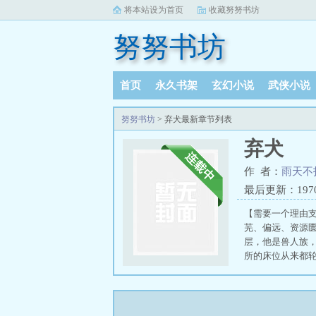
将本站设为首页
收藏努努书坊
努努书坊
首页
永久书架
玄幻小说
武侠小说
阅读记录
努努书坊
> 弃犬最新章节列表
弃犬
作 者：
雨天不
最后更新：1970-0
【需要一个理由
芜、偏远、资源
层，他是兽人族
所的床位从来都