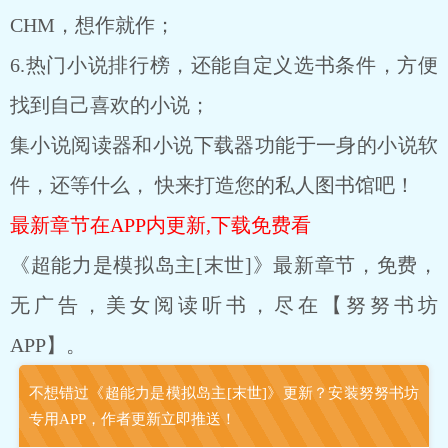
CHM，想作就作；
6.热门小说排行榜，还能自定义选书条件，方便
找到自己喜欢的小说；
集小说阅读器和小说下载器功能于一身的小说软
件，还等什么， 快来打造您的私人图书馆吧！
最新章节在APP内更新,下载免费看
《超能力是模拟岛主[末世]》最新章节，免费，
无广告，美女阅读听书，尽在【努努书坊
APP】。
不想错过《超能力是模拟岛主[末世]》更新？安装努努书坊
专用APP，作者更新立即推送！