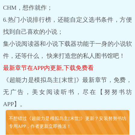
CHM，想作就作；
6.热门小说排行榜，还能自定义选书条件，方便
找到自己喜欢的小说；
集小说阅读器和小说下载器功能于一身的小说软
件，还等什么， 快来打造您的私人图书馆吧！
最新章节在APP内更新,下载免费看
《超能力是模拟岛主[末世]》最新章节，免费，
无广告，美女阅读听书，尽在【努努书坊
APP】。
不想错过《超能力是模拟岛主[末世]》更新？安装努努书坊
专用APP，作者更新立即推送！