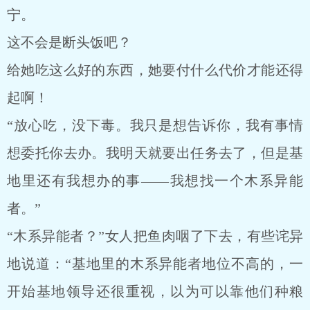
宁。
这不会是断头饭吧？
给她吃这么好的东西，她要付什么代价才能还得
起啊！
“放心吃，没下毒。我只是想告诉你，我有事情
想委托你去办。我明天就要出任务去了，但是基
地里还有我想办的事——我想找一个木系异能
者。”
“木系异能者？”女人把鱼肉咽了下去，有些诧异
地说道：“基地里的木系异能者地位不高的，一
开始基地领导还很重视，以为可以靠他们种粮