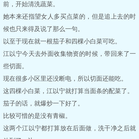
前，开始清洗蔬菜。
她本来还指望女人多买点菜的，但是追上去的时
候也只来得及说了那么一句。
以至于现在就一根茄子和四棵小白菜可吃。
江以宁今天去外面收集物资的时候，带回来了一
些切面。
现在很多小区里还没断电，所以切面还能吃。
这四棵小白菜，江以宁就打算当面条的配菜了。
茄子的话，就爆炒一下好了。
比较可惜的是没有青椒。
这两个江以宁都打算放在后面做，洗干净之后就