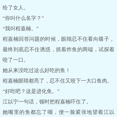
给了女人。
“你叫什么名字？”
“我叫程嘉楠。”
程嘉楠回答问题的时候，眼睛忍不住看向碟子，
最终到底忍不住诱惑，抓着炸鱼的两端，试探着
咬了一口。
她从来没吃过这么好吃的鱼！
程嘉楠眼睛都亮了，忍不住又咬下一大口鱼肉。
“好吃吧？这是进化鱼。”
江以宁一句话，顿时把程嘉楠吓住了。
她嘴里的鱼都忘了咽，便一脸紧张地望着江以