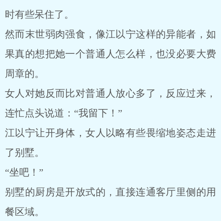
时有些呆住了。
然而末世弱肉强食，像江以宁这样的异能者，如
果真的想把她一个普通人怎么样，也没必要大费
周章的。
女人对她反而比对普通人放心多了，反应过来，
连忙点头说道：“我留下！”
江以宁让开身体，女人以略有些畏缩地姿态走进
了别墅。
“坐吧！”
别墅的厨房是开放式的，直接连通客厅里侧的用
餐区域。