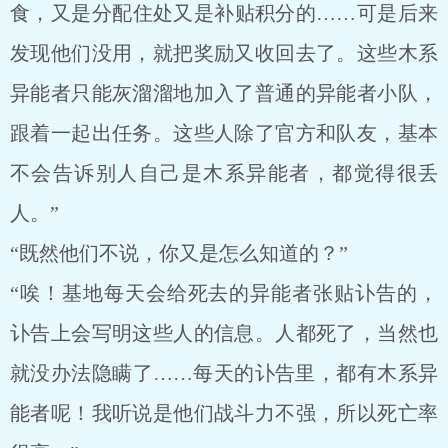
食，又是分配住处又是补贴积分的……可是后来
发现他们没用，就把奖励又收回去了。这些木系
异能者只能灰溜溜地加入了普通的异能者小队，
跟着一起出任务。这些人除了官方和队友，基本
不会告诉别人自己是木系异能者，都觉得很丢
人。”
“既然他们不说，你又是怎么知道的？”
“唉！基地每天会给死去的异能者张贴讣告的，
讣告上会写明这些人的信息。人都死了，当然也
就没办法隐瞒了……每天的讣告里，都有木系异
能者呢！我听说是他们战斗力不强，所以死亡率